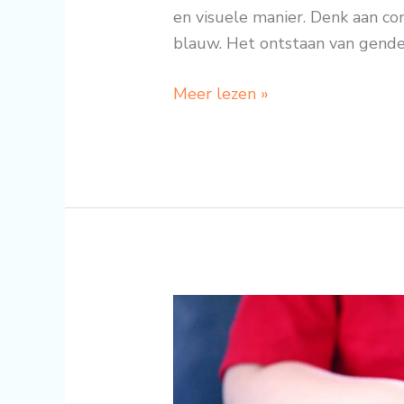
en visuele manier. Denk aan conf
blauw. Het ontstaan van gender
Meer lezen »
De
voordelen
van
een