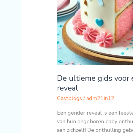
De ultieme gids voor 
reveal
Gastblogs
/
adm21in12
Een gender reveal is een fees
van hun ongeboren baby onthul
aan zichzelf! De onthulling ge