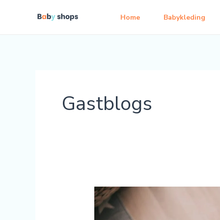
Ga
Home
Babykleding
naar
de
inhoud
Gastblogs
Kinderopvang
in