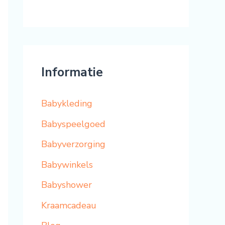
a
a
r
:
Informatie
Babykleding
Babyspeelgoed
Babyverzorging
Babywinkels
Babyshower
Kraamcadeau