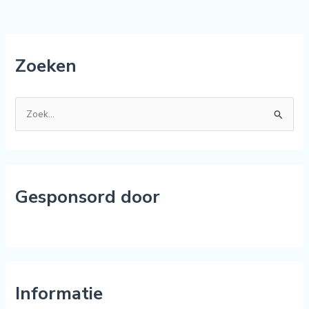
Zoeken
Z
o
e
k
Gesponsord door
n
a
a
r
:
Informatie