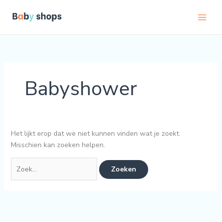
Ga
Zoek
C
naar
naar:
a
de
t
inhoud
e
g
o
Babyshower
r
i
e
ë
Het lijkt erop dat we niet kunnen vinden wat je zoekt.
n
Misschien kan zoeken helpen.