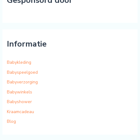
Gesponsord door
a
a
r
:
Informatie
Babykleding
Babyspeelgoed
Babyverzorging
Babywinkels
Babyshower
Kraamcadeau
Blog