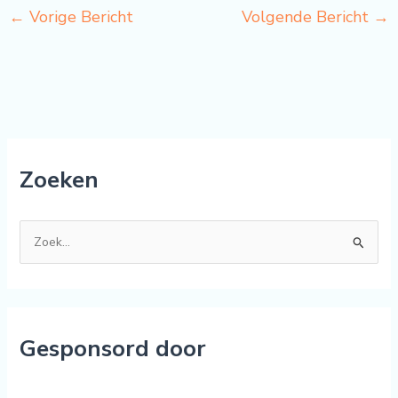
←
Vorige Bericht
Volgende Bericht
→
Zoeken
Z
o
e
k
Gesponsord door
n
a
a