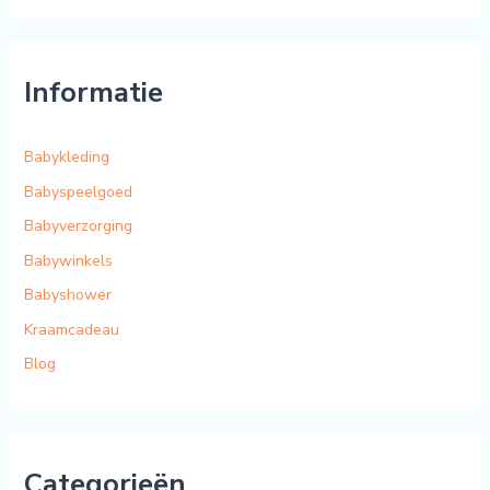
r
:
Informatie
Babykleding
Babyspeelgoed
Babyverzorging
Babywinkels
Babyshower
Kraamcadeau
Blog
Categorieën