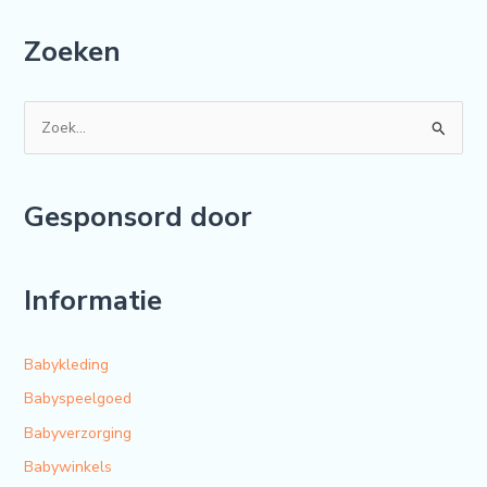
Zoeken
Z
o
e
Gesponsord door
k
n
a
Informatie
a
r
Babykleding
:
Babyspeelgoed
Babyverzorging
Babywinkels