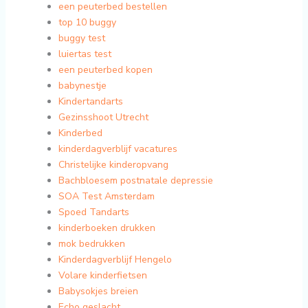
een peuterbed bestellen
top 10 buggy
buggy test
luiertas test
een peuterbed kopen
babynestje
Kindertandarts
Gezinsshoot Utrecht
Kinderbed
kinderdagverblijf vacatures
Christelijke kinderopvang
Bachbloesem postnatale depressie
SOA Test Amsterdam
Spoed Tandarts
kinderboeken drukken
mok bedrukken
Kinderdagverblijf Hengelo
Volare kinderfietsen
Babysokjes breien
Echo geslacht