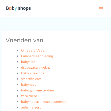
Ga
C
naar
a
de
t
inhoud
e
g
o
Vrienden van
r
Omega 3 Vegan
i
Pampers aanbieding
e
babystoel
ë
draagzakwinkel.nl
n
Baby speelgoed
smartific.com
babynest
babygym amsterdam
zero2hero
babymatras – matrassenman
autisme zorg